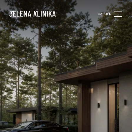
UA
RU
EN